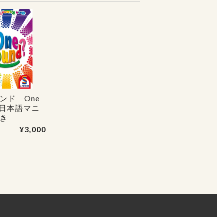
ンド One
 日本語マニ
き
¥3,000