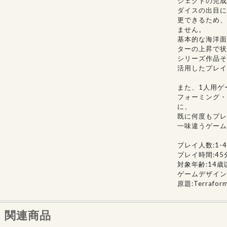
ジェクトの完成
ダイスの出目に
更できるため、
ません。
基本的な海洋面
ターの上昇で状
シリーズ作品そ
活用したプレイ
また、1人用ゲ
フォーミング・
に、
既に何度もプレ
一味違うゲーム
プレイ人数:1-
プレイ時間:45
対象年齢:14歳
ゲームデザイン:Jaco
原題:Terraform
関連商品