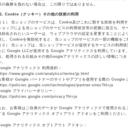
等の義務を負わない場合は、この限りではありません。
11. Cookie（クッキー）その他の技術の利用
（１） 当ショップのサービスは、Cookie及びこれに類する技術を利
ショップによる当ショップのサービスの利用状況等の把握に役立ち、サービ
無効化されたいユーザーは、ウェブブラウザの設定を変更することによりC
但し、Cookieを無効化すると、当ショップのサービスの一部の機能を
（２） 当ショップは、当ショップサービスが提供するサービスの利用状
上に Google LLCが提供する Google アナリティクスを利用していま
集、処理される仕組みその他Googleアナリティクスの詳しい情報につ
い。
Google アナリティクス 利用規約：
ttps://www.google.com/analytics/terms/jp.html
お客様が Google パートナーのサイトやアプリを使用する際の Googl
ttps://policies.google.com/technologies/partner-sites?hl=ja
Google プライバシーポリシー：
ttps://policies.google.com/privacy?hl=ja
なお、お客様はご自身のデータが Google アナリティクスで使用されるこ
する Google アナリティクス オプトアウト アドオンをご利用ください
Google アナリティクス オプトアウト アドオン：