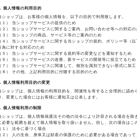
2. 個人情報の利用目的
当ショップは、お客様の個人情報を、以下の目的で利用致します。
（１） 当ショップサービスの提供のため
（２） 当ショップサービスに関するご案内、お問い合わせ等への対応の
（３） 当ショップの商品、サービス等のご案内のため
（４） 当ショップサービスに関する当ショップの規約、ポリシー等（以
行為に対する対応のため
（５） 当ショップサービスに関する規約等の変更などを通知するため
（６） 当ショップサービスの改善、新サービスの開発等に役立てるため
（７） 当ショップサービスに関連して、個別を識別できない形式に加工
（８） その他、上記利用目的に付随する目的のため
3. 個人情報利用目的の変更
当ショップは、個人情報の利用目的を、関連性を有すると合理的に認め
り、変更した場合にはお客様に通知又は公表します。
4. 個人情報利用の制限
当ショップは、個人情報保護法その他の法令により許容される場合を除
に必要な範囲を超えて個人情報を取り扱いません。但し、次の場合はこ
（１） 法令に基づく場合
（２） 人の生命、身体又は財産の保護のために必要がある場合であって