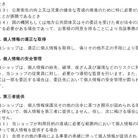
とき
（３） 公衆衛生の向上又は児童の健全な育成の推進のために特に必要が
ことが困難であるとき
（４） 国の機関もしくは地方公共団体又はその委託を受けた者が法令の
する必要がある場合であって、お客様の同意を得ることにより当該事務
5. 個人情報の適正な取得
当ショップは、適正に個人情報を取得し、偽りその他不正の手段により
6. 個人情報の安全管理
当ショップは、個人情報の紛失、破壊、改ざん及び漏洩などのリスクに
う、当ショップの従業員に対し、必要かつ適切な監督を行います。また
又は一部を委託する場合は、委託先において個人情報の安全管理が図ら
す。
7. 第三者提供
当ショップは、個人情報保護法その他の法令に基づき開示が認められる
を得ないで、個人情報を第三者に提供しません。但し、次に掲げる場合
ません。
（１） 当ショップが利用目的の達成に必要な範囲内において個人情報の
伴って個人情報を提供する場合
（２） 合併その他の事由による事業の承継に伴って個人情報が提供され