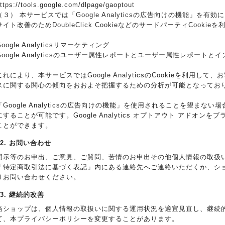
ttps://tools.google.com/dlpage/gaoptout
（３） 本サービスでは「Google Analyticsの広告向けの機能」を
サイト改善のためDoubleClick CookieなどのサードパーティCooki
Google Analyticsリマーケティング
Google Analyticsのユーザー属性レポートとユーザー属性レポートと
これにより、本サービスではGoogle AnalyticsのCookieを利用
スに関する関心の傾向をおおよそ把握するための分析が可能となってお
「Google Analyticsの広告向けの機能」を使用されることを望ま
にすることが可能です。Google Analytics オプトアウト アドオ
ことができます。
12. お問い合わせ
開示等のお申出、ご意見、ご質問、苦情のお申出その他個人情報の取扱
「特定商取引法に基づく表記」内にある連絡先へご連絡いただくか、シ
りお問い合わせください。
13. 継続的改善
当ショップは、個人情報の取扱いに関する運用状況を適宜見直し、継続
て、本プライバシーポリシーを変更することがあります。