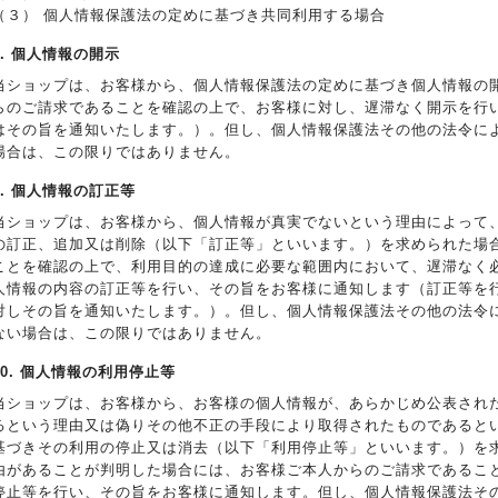
（３） 個人情報保護法の定めに基づき共同利用する場合
8. 個人情報の開示
当ショップは、お客様から、個人情報保護法の定めに基づき個人情報の
らのご請求であることを確認の上で、お客様に対し、遅滞なく開示を行
はその旨を通知いたします。）。但し、個人情報保護法その他の法令に
場合は、この限りではありません。
9. 個人情報の訂正等
当ショップは、お客様から、個人情報が真実でないという理由によって
の訂正、追加又は削除（以下「訂正等」といいます。）を求められた場
ことを確認の上で、利用目的の達成に必要な範囲内において、遅滞なく
人情報の内容の訂正等を行い、その旨をお客様に通知します（訂正等を
対しその旨を通知いたします。）。但し、個人情報保護法その他の法令
ない場合は、この限りではありません。
10. 個人情報の利用停止等
当ショップは、お客様から、お客様の個人情報が、あらかじめ公表され
るという理由又は偽りその他不正の手段により取得されたものであると
基づきその利用の停止又は消去（以下「利用停止等」といいます。）を
由があることが判明した場合には、お客様ご本人からのご請求であるこ
停止等を行い、その旨をお客様に通知します。但し、個人情報保護法そ