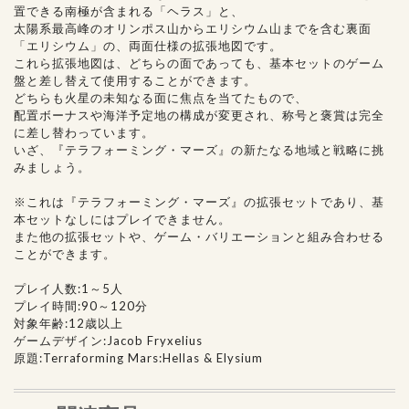
置できる南極が含まれる「ヘラス」と、
太陽系最高峰のオリンポス山からエリシウム山までを含む裏面
「エリシウム」の、両面仕様の拡張地図です。
これら拡張地図は、どちらの面であっても、基本セットのゲーム
盤と差し替えて使用することができます。
どちらも火星の未知なる面に焦点を当てたもので、
配置ボーナスや海洋予定地の構成が変更され、称号と褒賞は完全
に差し替わっています。
いざ、『テラフォーミング・マーズ』の新たなる地域と戦略に挑
みましょう。
※これは『テラフォーミング・マーズ』の拡張セットであり、基
本セットなしにはプレイできません。
また他の拡張セットや、ゲーム・バリエーションと組み合わせる
ことができます。
プレイ人数:1～5人
プレイ時間:90～120分
対象年齢:12歳以上
ゲームデザイン:Jacob Fryxelius
原題:Terraforming Mars:Hellas & Elysium