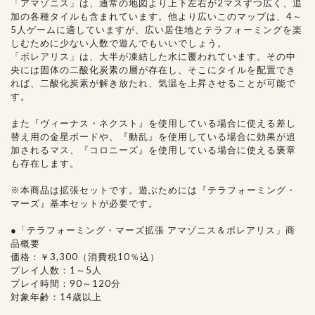
「アマゾニス」は、通常の地図より上下左右が2マスずつ広く、追
加の各種タイルも含まれています。他より広いこのマップは、4～
5人ゲームに適していますが、広い居住地とテラフォーミングを楽
しむために少ない人数で遊んでもいいでしょう。
「ボレアリス」は、大半が凍結した水に覆われています。その中
央には固体の二酸化炭素の層が存在し、そこにタイルを配置でき
れば、二酸化炭素が解き放たれ、気温を上昇させることが可能で
す。
また『ヴィーナス・ネクスト』を使用している場合に使える差し
替え用の金星ボードや、『動乱』を使用している場合に効果が追
加されるマス、『コロニーズ』を使用している場合に使える褒章
も存在します。
※本商品は拡張セットです。遊ぶためには『テラフォーミング・
マーズ』基本セットが必要です。
●「テラフォーミング・マーズ拡張 アマゾニス＆ボレアリス」商
品概要
価格：￥3,300（消費税10％込）
プレイ人数：1～5人
プレイ時間：90～120分
対象年齢：14歳以上