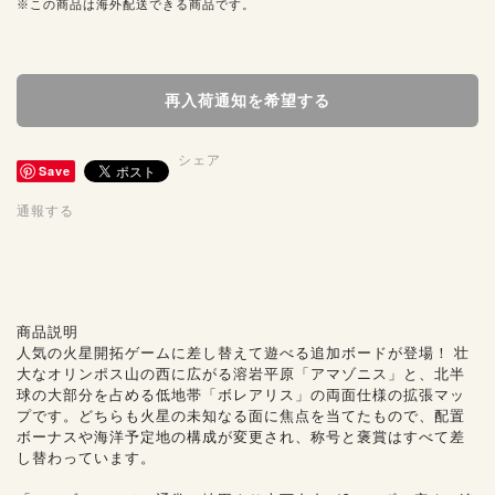
※この商品は海外配送できる商品です。
再入荷通知を希望する
シェア
Save
通報する
商品説明
人気の火星開拓ゲームに差し替えて遊べる追加ボードが登場！ 壮
大なオリンポス山の西に広がる溶岩平原「アマゾニス」と、北半
球の大部分を占める低地帯「ボレアリス」の両面仕様の拡張マッ
プです。どちらも火星の未知なる面に焦点を当てたもので、配置
ボーナスや海洋予定地の構成が変更され、称号と褒賞はすべて差
し替わっています。